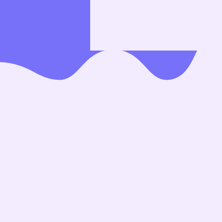
© 2026 Salon Sternstunde e.U
Alle Inhalte dieser Website si
Kontakt
Barbara Labes, Niederösterreic
Telefon: +43 681 104 34 654