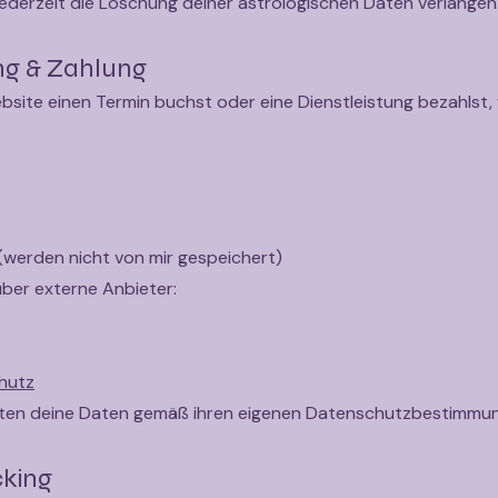
ederzeit die Löschung deiner astrologischen Daten verlangen
ng & Zahlung
site einen Termin buchst oder eine Dienstleistung bezahlst,
(werden nicht von mir gespeichert)
über externe Anbieter:
hutz
iten deine Daten gemäß ihren eigenen Datenschutzbestimmu
cking