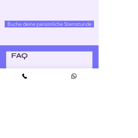
Buche deine persönliche Sternstunde
FAQ
Beratung
Wie läuft eine
astrologische Beratung
typischerweise ab?