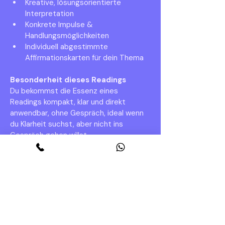
Kreative, lösungsorientierte 
Interpretation
Konkrete Impulse & 
Handlungsmöglichkeiten
Individuell abgestimmte 
Affirmationskarten für dein Thema
Besonderheit dieses Readings
Du bekommst die Essenz eines 
Readings kompakt, klar und direkt 
anwendbar, ohne Gespräch, ideal wenn 
du Klarheit suchst, aber nicht ins 
Gespräch gehen willst. 
Gut zu Wissen: 
Zum schriftlichen Reading ist auf 
Wunsch ein vergünstigter Folgetermin 
buchbar. 
Wiederuf und Storno