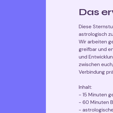
Das er
Diese Sternst
astrologisch z
Wir arbeiten g
greifbar und e
und Entwicklun
zwischen euch
Verbindung pr
Inhalt:
- 15 Minuten 
- 60 Minuten B
- astrologisch