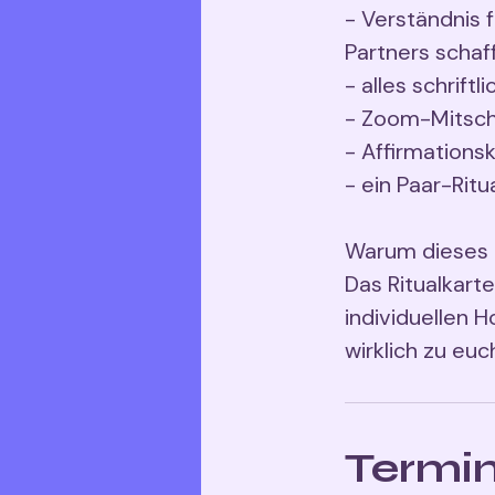
- Verständnis 
Partners schaf
- alles schrift
- Zoom-Mitsch
- Affirmations
- ein Paar-Ri
Warum dieses 
Das Ritualkart
individuellen 
Termin