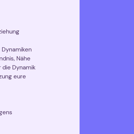
ziehung
en Dynamiken
ändnis, Nähe
r die Dynamik
zung eure
egens