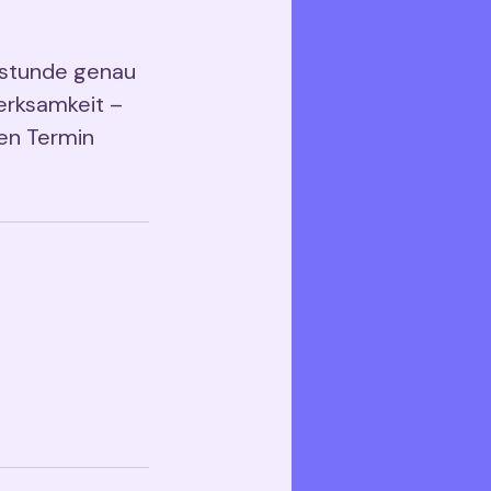
rnstunde genau
erksamkeit –
nen Termin