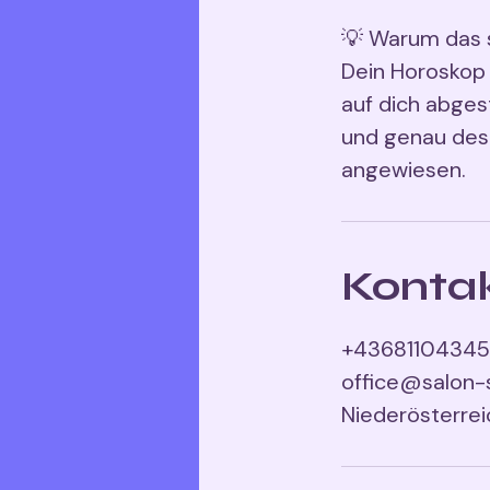
💡 Warum das s
Dein Horoskop 
auf dich abges
und genau desh
angewiesen.
Konta
+4368110434
office@salon-
Niederösterreic