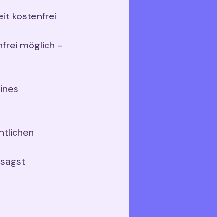
it kostenfrei
frei möglich –
ines
ntlichen
bsagst