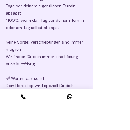
Tage vor deinem eigentlichen Termin
absagst
*100 %, wenn du 1 Tag vor deinem Termin
oder am Tag selbst absagst
Keine Sorge: Verschiebungen sind immer
möglich.
Wir finden für dich immer eine Lösung –
auch kurzfristig.
💡 Warum das so ist:
Dein Horoskop wird speziell für dich
vorbereitet, damit die Sternstunde genau
auf dich abgestimmt ist. Die Ausarbeitung
kostet Zeit und Aufmerksamkeit – und
genau deshalb sind wir ab Beginn der
Vorbereitung auf deinen Termin
angewiesen.