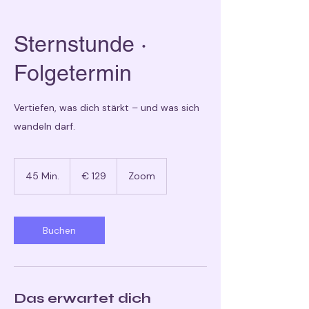
Sternstunde ·
Folgetermin
Vertiefen, was dich stärkt – und was sich
wandeln darf.
129
Euro
45 Min.
4
€ 129
Zoom
5
M
i
n
Buchen
.
Das erwartet dich